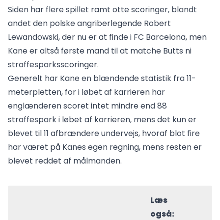
Siden har flere spillet ramt otte scoringer, blandt
andet den polske angriberlegende Robert
Lewandowski, der nu er at finde i FC Barcelona, men
Kane er altså første mand til at matche Butts ni
straffesparksscoringer.
Generelt har Kane en blændende statistik fra 11-
meterpletten, for i løbet af karrieren har
englænderen scoret intet mindre end 88
straffespark i løbet af karrieren, mens det kun er
blevet til 11 afbrændere undervejs, hvoraf blot fire
har været på Kanes egen regning, mens resten er
blevet reddet af målmanden.
Læs
også: