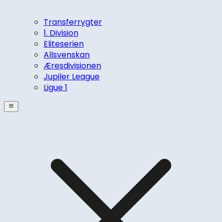
Transferrygter
1. Division
Eliteserien
Allsvenskan
Æresdivisionen
Jupiler League
Ligue 1