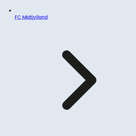
FC Midtjylland