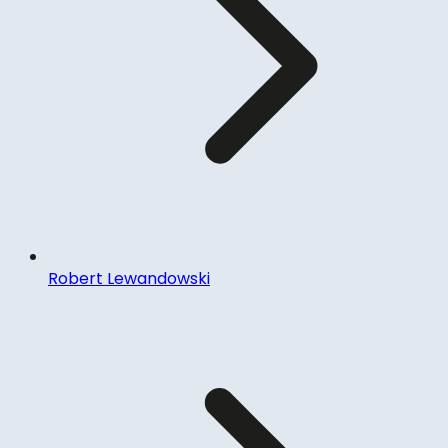
Robert Lewandowski