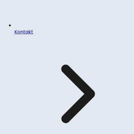
Kontakt