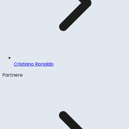
Cristiano Ronaldo
Partnere