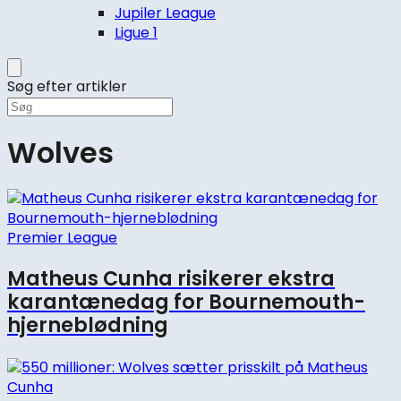
Jupiler League
Ligue 1
Søg efter artikler
Wolves
Premier League
Matheus Cunha risikerer ekstra
karantænedag for Bournemouth-
hjerneblødning