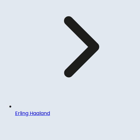
Erling Haaland