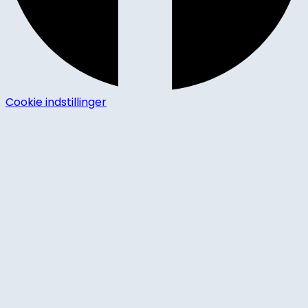
Cookie indstillinger