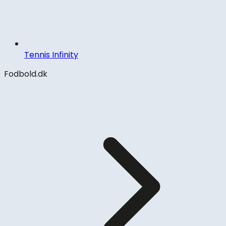
Tennis Infinity
Fodbold.dk