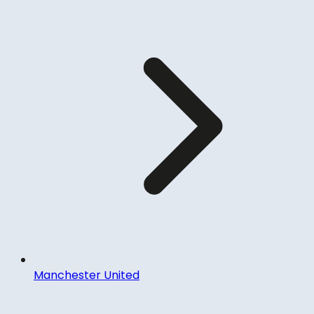
Manchester United