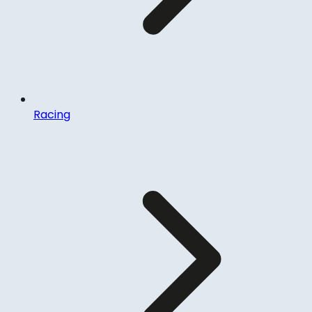
Racing