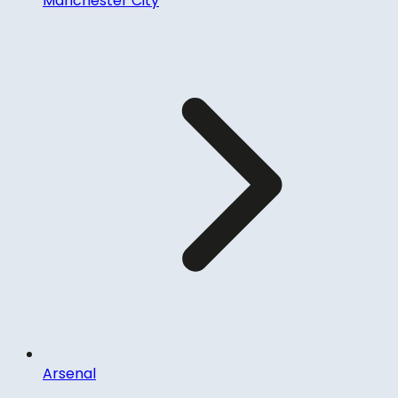
Manchester City
Arsenal