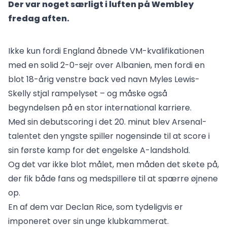
Der var noget særligt i luften på Wembley
fredag aften.
Ikke kun fordi England åbnede VM-kvalifikationen
med en solid 2-0-sejr over Albanien, men fordi en
blot 18-årig venstre back ved navn Myles Lewis-
Skelly stjal rampelyset – og måske også
begyndelsen på en stor international karriere.
Med sin debutscoring i det 20. minut blev Arsenal-
talentet den yngste spiller nogensinde til at score i
sin første kamp for det engelske A-landshold.
Og det var ikke blot målet, men måden det skete på,
der fik både fans og medspillere til at spærre øjnene
op.
En af dem var Declan Rice, som tydeligvis er
imponeret over sin unge klubkammerat.