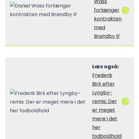
Wass
forlænger
kontrakten
med
Brøndby IF
Læs også:
Frederik
Birk efter
Lyngby-
remis: Der
er meget
mere i det
her
fodboldhold