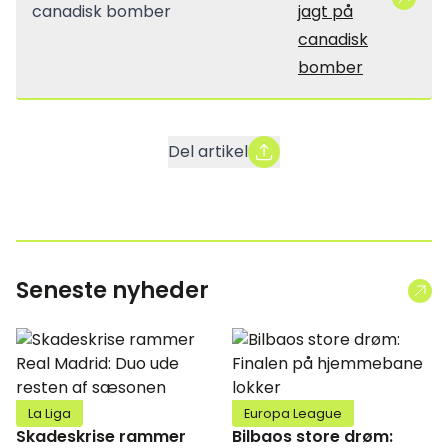
jagt på
canadisk
bomber
Del artikel
Seneste nyheder
La Liga
Europa League
Skadeskrise rammer
Bilbaos store drøm: