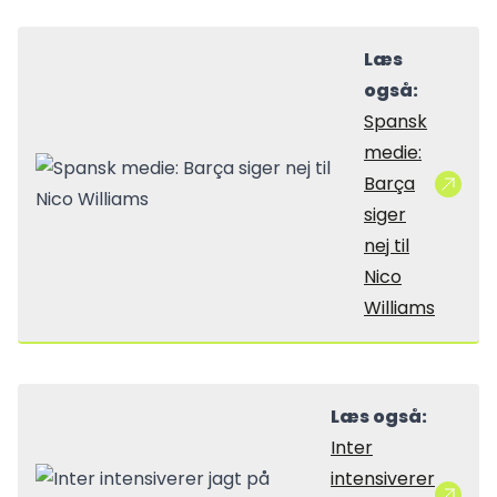
Læs
også:
Spansk
medie:
Barça
siger
nej til
Nico
Williams
Læs også:
Inter
intensiverer