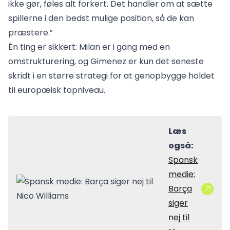
ikke gør, føles alt forkert. Det handler om at sætte
spillerne i den bedst mulige position, så de kan
præstere.”
Én ting er sikkert: Milan er i gang med en
omstrukturering, og Gimenez er kun det seneste
skridt i en større strategi for at genopbygge holdet
til europæisk topniveau.
Læs
også:
Spansk
medie:
Barça
siger
nej til