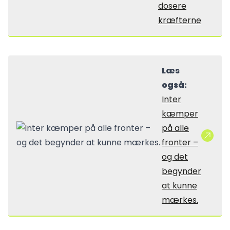
dosere
kræfterne
Læs
også:
Inter
kæmper
på alle
fronter –
og det
begynder
at kunne
mærkes.