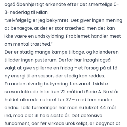
også åbenhjertigt erkendte efter det smertelige 0-
3-nederlag til Milan:
”Selvfølgelig er jeg bekymret. Det giver ingen mening
at benægte, at der er stor træthed, men det kan
ikke være en undskyldning. Problemet handler mest
om mental træthed.”
Der er stadig mange kampe tilbage, og kalenderen
tillader ingen pusterum. Derfor har Inzaghi også
valgt at give spillerne en fridag – et forsøg på at få
ny energi til en sæson, der stadig kan reddes.
En anden alvorlig bekymring: forsvaret. I sidste
sæson lukkede Inter kun 22 mål ind i Serie A. Nu står
holdet allerede noteret for 32 – med fem runder
endnu. I alle turneringer har man nu lukket 44 mål
ind, mod blot 31 hele sidste år. Det defensive
fundament, der før virkede urokkeligt, er begyndt at