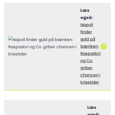
Læs
også:
Napoli
finder
guld på
bænken:
Raspadori
og Co.
griber
chancen i
krisetider
Læs
også: