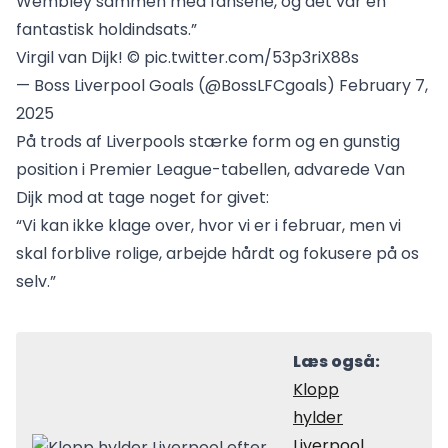
Wembley sammen med fansene, og det var en
fantastisk holdindsats.”
Virgil van Dijk! ©️
pic.twitter.com/53p3riX88s
— Boss Liverpool Goals (@BossLFCgoals)
February 7,
2025
På trods af Liverpools stærke form og en gunstig
position i Premier League-tabellen, advarede Van
Dijk mod at tage noget for givet:
“Vi kan ikke klage over, hvor vi er i februar, men vi
skal forblive rolige, arbejde hårdt og fokusere på os
selv.”
Læs også:
Klopp
hylder
Liverpool