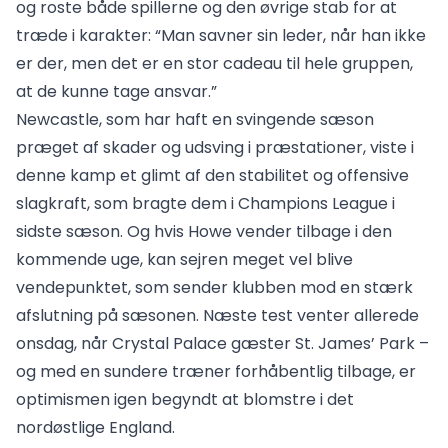
og roste både spillerne og den øvrige stab for at
træde i karakter: “Man savner sin leder, når han ikke
er der, men det er en stor cadeau til hele gruppen,
at de kunne tage ansvar.”
Newcastle, som har haft en svingende sæson
præget af skader og udsving i præstationer, viste i
denne kamp et glimt af den stabilitet og offensive
slagkraft, som bragte dem i Champions League i
sidste sæson. Og hvis Howe vender tilbage i den
kommende uge, kan sejren meget vel blive
vendepunktet, som sender klubben mod en stærk
afslutning på sæsonen. Næste test venter allerede
onsdag, når Crystal Palace gæster St. James’ Park –
og med en sundere træner forhåbentlig tilbage, er
optimismen igen begyndt at blomstre i det
nordøstlige England.