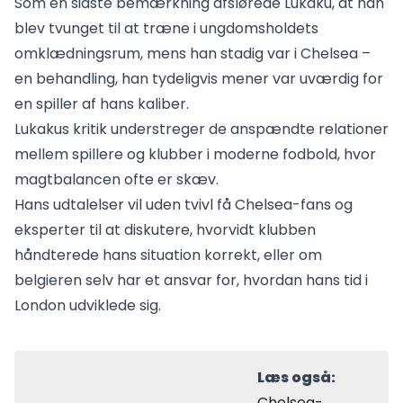
Som en sidste bemærkning afslørede Lukaku, at han
blev tvunget til at træne i ungdomsholdets
omklædningsrum, mens han stadig var i Chelsea –
en behandling, han tydeligvis mener var uværdig for
en spiller af hans kaliber.
Lukakus kritik understreger de anspændte relationer
mellem spillere og klubber i moderne fodbold, hvor
magtbalancen ofte er skæv.
Hans udtalelser vil uden tvivl få Chelsea-fans og
eksperter til at diskutere, hvorvidt klubben
håndterede hans situation korrekt, eller om
belgieren selv har et ansvar for, hvordan hans tid i
London udviklede sig.
Læs også:
Chelsea-