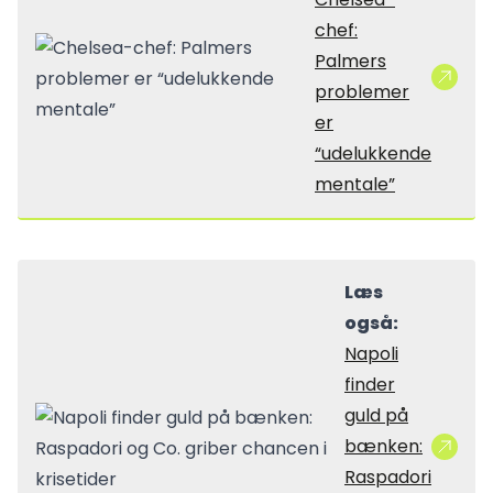
chef:
Palmers
problemer
er
“udelukkende
mentale”
Læs
også:
Napoli
finder
guld på
bænken:
Raspadori