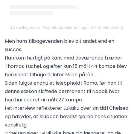
Et opslag delt af Romelu Lukaku Bolingoli (@romelulukaku)
Men hans tilbagevenden blev alt andet end en
succes.
Han kom hurtigt på kant med daværende træner
Thomas Tuchel, og efter kun 15 mål i 44 kampe blev
han sendt tilbage til Inter Milan på lån.
Siden fulgte endnu et lejeophold i Roma, før han til
denne sæson skiftede permanent til Napoli, hvor
han har scoret ni mål i 27 kampe.
I et interview reflekterer Lukaku over sin tid i Chelsea
og hævder, at klubben bevidst gjorde hans situation
vanskelig.
“Chelsea siger, ‘vi vil ikke have dig længere’, og de