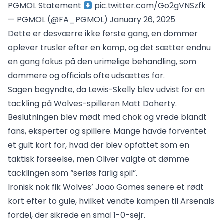
PGMOL Statement
pic.twitter.com/Go2gVNSzfk
— PGMOL (@FA_PGMOL)
January 26, 2025
Dette er desværre ikke første gang, en dommer
oplever trusler efter en kamp, og det sætter endnu
en gang fokus på den urimelige behandling, som
dommere og officials ofte udsættes for.
Sagen begyndte, da Lewis-Skelly blev udvist for en
tackling på Wolves-spilleren Matt Doherty.
Beslutningen blev mødt med chok og vrede blandt
fans, eksperter og spillere. Mange havde forventet
et gult kort for, hvad der blev opfattet som en
taktisk forseelse, men Oliver valgte at dømme
tacklingen som “seriøs farlig spil”.
Ironisk nok fik Wolves’ Joao Gomes senere et rødt
kort efter to gule, hvilket vendte kampen til Arsenals
fordel, der sikrede en smal 1-0-sejr.