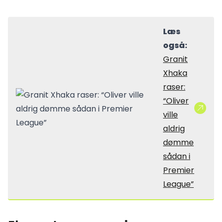
Læs
også:
Granit
Xhaka
raser:
“Oliver
ville
aldrig
dømme
sådan i
Premier
League”