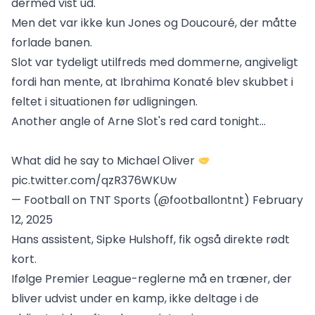
dermed vist ud.
Men det var ikke kun Jones og Doucouré, der måtte
forlade banen.
Slot var tydeligt utilfreds med dommerne, angiveligt
fordi han mente, at Ibrahima Konaté blev skubbet i
feltet i situationen før udligningen.
Another angle of Arne Slot's red card tonight…
What did he say to Michael Oliver
pic.twitter.com/qzR376WKUw
— Football on TNT Sports (@footballontnt)
February
12, 2025
Hans assistent, Sipke Hulshoff, fik også direkte rødt
kort.
Ifølge Premier League-reglerne må en træner, der
bliver udvist under en kamp, ikke deltage i de