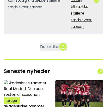
tiltrække
spillere
trods svær
sæson
Del artikel
Seneste nyheder
La Liga
Skadeskrise rammer