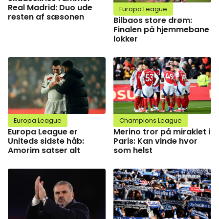
Real Madrid: Duo ude
Europa League
resten af sæsonen
Bilbaos store drøm:
Finalen på hjemmebane
lokker
Europa League
Champions League
Europa League er
Merino tror på miraklet i
Uniteds sidste håb:
Paris: Kan vinde hvor
Amorim satser alt
som helst