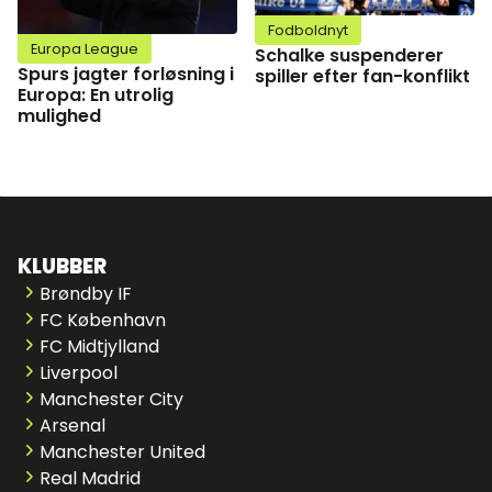
Fodboldnyt
Europa League
Schalke suspenderer
Spurs jagter forløsning i
spiller efter fan-konflikt
Europa: En utrolig
mulighed
KLUBBER
Brøndby IF
FC København
FC Midtjylland
Liverpool
Manchester City
Arsenal
Manchester United
Real Madrid