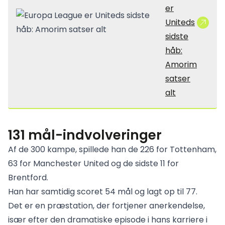
er
Uniteds
sidste
håb:
Amorim
satser
alt
131 mål-indvolveringer
Af de 300 kampe, spillede han de 226 for Tottenham,
63 for Manchester United og de sidste 11 for
Brentford.
Han har samtidig scoret 54 mål og lagt op til 77.
Det er en præstation, der fortjener anerkendelse,
især efter den dramatiske episode i hans karriere i