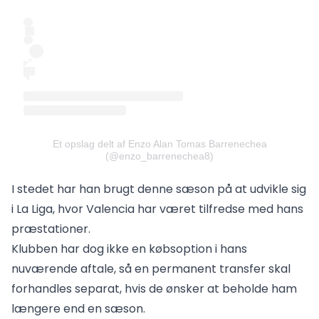
Et opslag delt af Enzo Alan Tomas Barrenechea
(@enzo_barrenechea8)
I stedet har han brugt denne sæson på at udvikle sig
i La Liga, hvor Valencia har været tilfredse med hans
præstationer.
Klubben har dog ikke en købsoption i hans
nuværende aftale, så en permanent transfer skal
forhandles separat, hvis de ønsker at beholde ham
længere end en sæson.