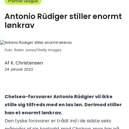
Premier League
Antonio Rüdiger stiller enormt
lønkrav
Foto: Robin Jones/Getty Images
Af
K. Christensen
24. januar 2022
Chelsea-forsvarer Antonio Rüdgier vil ikke
stille sig tilfreds med en lav løn. Derimod stiller
han et enormt lønkrav.
Den tyske forsvarer er trådt ind i de sidste seks
måneder af sin kontrakt med Chelsea, men har på