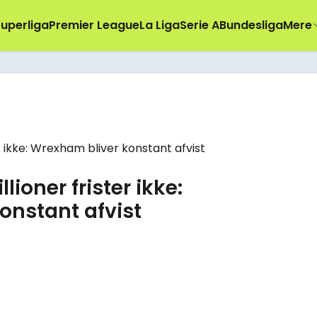
uperliga
Premier League
La Liga
Serie A
Bundesliga
Mere
ioner frister ikke:
onstant afvist