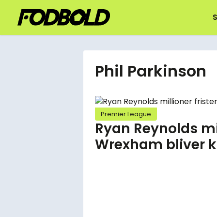
S
Phil Parkinson
Premier League
Ryan Reynolds mill
Wrexham bliver k