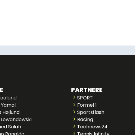
E
PARTNERE
Haaland
SPORT
 Yamal
Formel 1
 Højlund
Sportsflash
 Lewandowski
Racing
ed Salah
Technews24
no Ronaldo
Tennis Infinity