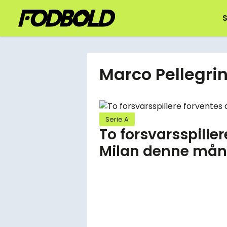
S
Marco Pellegri
Serie A
To forsvarsspiller
Milan denne må