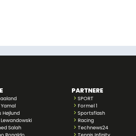
E
PARTNERE
Haaland
SPORT
 Yamal
Formel 1
 Højlund
Sportsflash
 Lewandowski
Racing
ed Salah
Technews24
no Ronaldo
Tennis Infinity