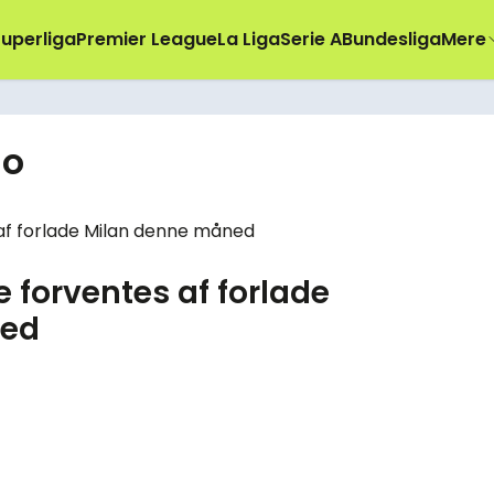
uperliga
Premier League
La Liga
Serie A
Bundesliga
Mere
no
e forventes af forlade
ned