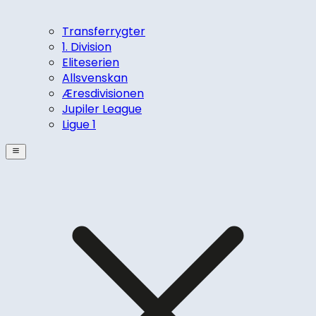
Transferrygter
1. Division
Eliteserien
Allsvenskan
Æresdivisionen
Jupiler League
Ligue 1