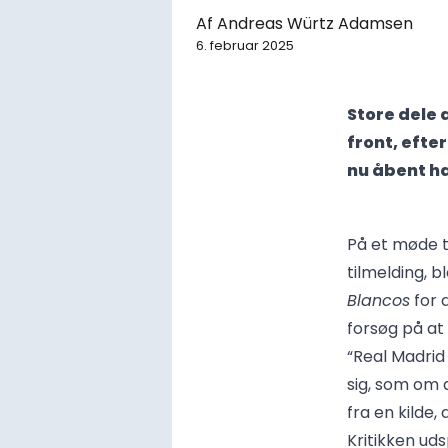
Af
Andreas Würtz Adamsen
6. februar 2025
Store dele
front, efte
nu åbent ha
På et møde t
tilmelding, 
Blancos
for 
forsøg på at
“Real Madrid
sig, som om 
fra en kilde,
Kritikken ud