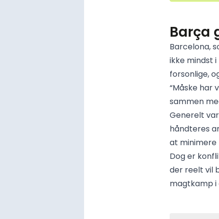
Barça 
Barcelona, s
ikke mindst 
forsonlige, 
“Måske har vi
sammen med j
Generelt var
håndteres an
at minimere t
Dog er konfl
der reelt vil
magtkamp i d