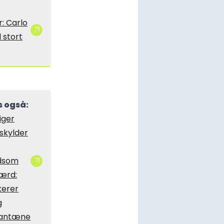
: Carlo
l stort
 også:
iger
skylder
dsom
ærd:
kerer
g
rantæne