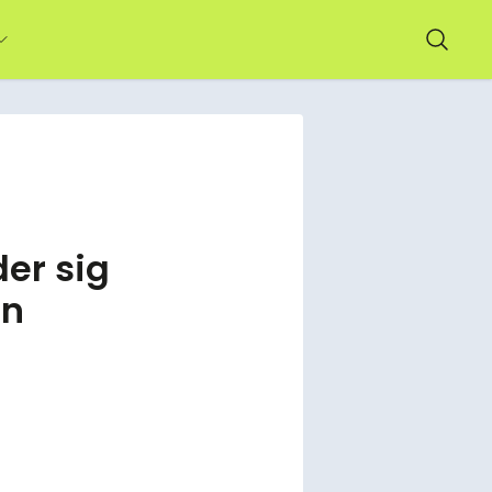
der sig
en