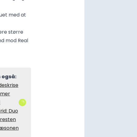
ruet med at
ære større
nd mod Real
 også:
deskrise
mer
l
rid: Duo
 resten
sæsonen