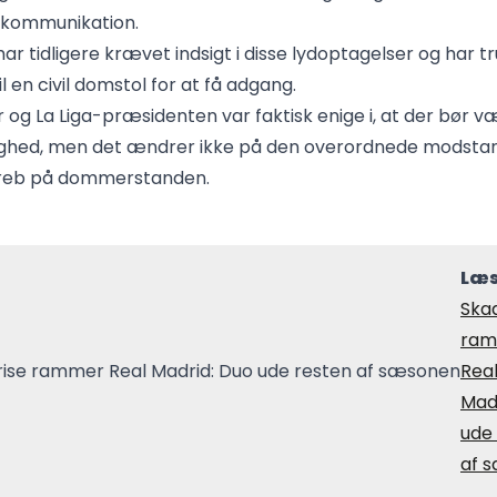
kommunikation.
ar tidligere krævet indsigt i disse lydoptagelser og har t
l en civil domstol for at få adgang.
r og La Liga-præsidenten var faktisk enige i, at der bør v
ghed, men det ændrer ikke på den overordnede modsta
reb på dommerstanden.
Læs
Ska
ram
Rea
Mad
ude
af 