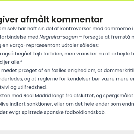
giver afmålt kommentar
om selv har haft sin del af kontroverser med dommerne i 
i forbindelse med
Negreira-sagen
– forsøgte at fremstå 
og en Barça-repræsentant udtaler således:
 også begået fejl i fortiden, men vi ønsker nu at arbejde
er alle.”
 mødet præget af en fælles enighed om, at dommerkritik
derledes, og at reglerne for kendelser bør være mere e
vivl og utilfredshed.
ikten med Real Madrid langt fra afsluttet, og spørgsmålet
 blive indført sanktioner, eller om det hele ender som end
et evigt splittede spanske fodboldlandskab.