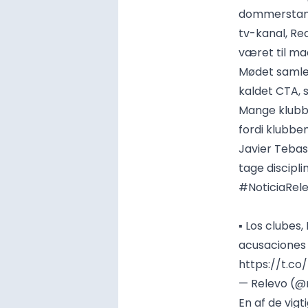
dommerstand
tv-kanal, Re
været til ma
Mødet samle
kaldet CTA, 
Mange klubbe
fordi klubbe
Javier Tebas
tage discipl
#NoticiaRel
▪️ Los clubes
acusaciones y
https://t.co
— Relevo (@
En af de vig