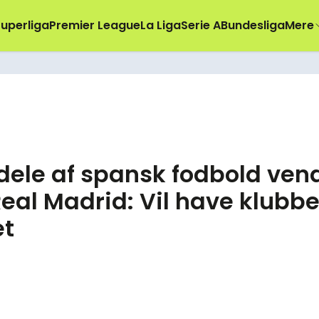
uperliga
Premier League
La Liga
Serie A
Bundesliga
Mere
dele af spansk fodbold ven
eal Madrid: Vil have klubb
et