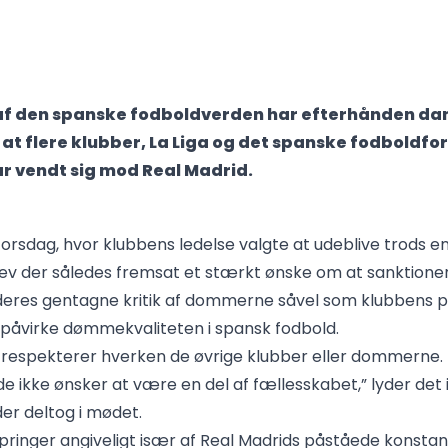
 af den spanske fodboldverden har efterhånden da
r at flere klubber, La Liga og det spanske fodboldfo
r vendt sig mod Real Madrid.
orsdag, hvor klubbens ledelse valgte at udeblive trods 
blev der således fremsat et stærkt ønske om at sanktion
deres gentagne kritik af dommerne såvel som klubbens 
 påvirke dømmekvaliteten i spansk fodbold.
 respekterer hverken de øvrige klubber eller dommerne.
de ikke ønsker at være en del af fællesskabet,” lyder det 
 der deltog i mødet.
springer angiveligt især af Real Madrids påståede konsta