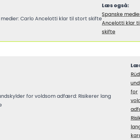
Læs også:
Spanske medier
Ancelotti klar ti
skifte
Læs
Rüd
und
for
vol
adf
Risi
lan
ka