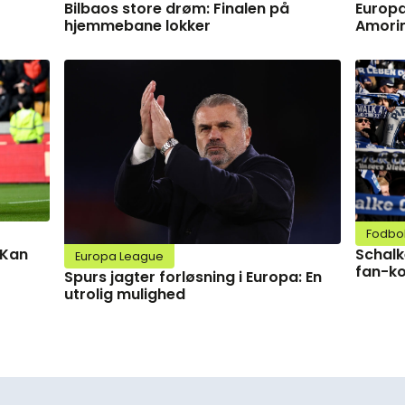
Bilbaos store drøm: Finalen på
Europa
hjemmebane lokker
Amorim
Fodbo
Schalk
 Kan
Europa League
fan-ko
Spurs jagter forløsning i Europa: En
utrolig mulighed