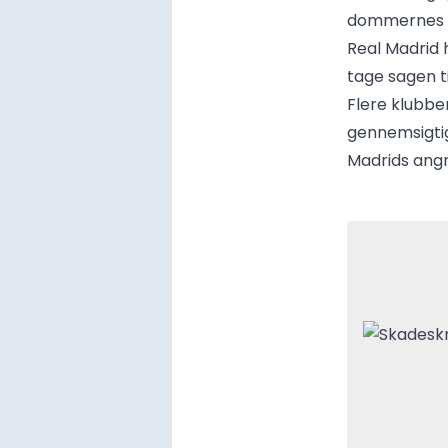
dommernes 
Real Madrid h
tage sagen ti
Flere klubbe
gennemsigti
Madrids ang