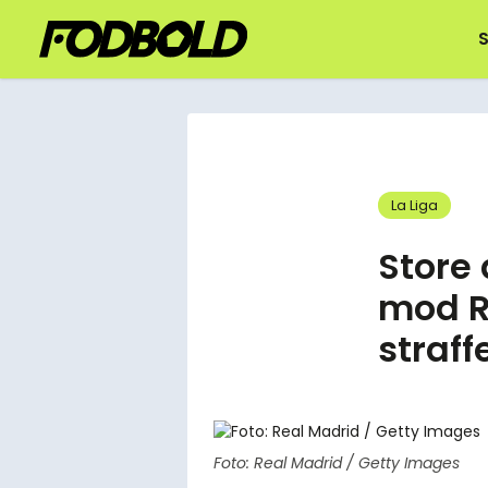
S
La Liga
Store 
mod R
straff
Foto: Real Madrid / Getty Images