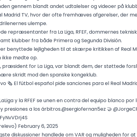
en gennem blandt andet udtalelser og videoer på klub
al Madrid TV, hvor der ofte fremhæves afgørelser, der m
drilenernes ulempe.
de repræsentanter fra La Liga, RFEF, dommernes teknis
samt klubber fra både Primera og Segunda División.
r benyttede lejligheden til at skærpe kritikken af Real M
n ikke mødte op.
, præsident for La Liga, var blandt dem, der støttede for
inære skridt mod den spanske kongeklub.
evo
🗞️ El fútbol español pide sanciones para el Real Madri
, LaLiga y la RFEF se unen en contra del equipo blanco por 
 presiones a los árbitros.
@sergiofernan5ez
🤝
@JorgeCP
/FyNvVDrj4S
relevo)
February 6, 2025
tigste diskussioner handlede om VAR og muligheden for at 