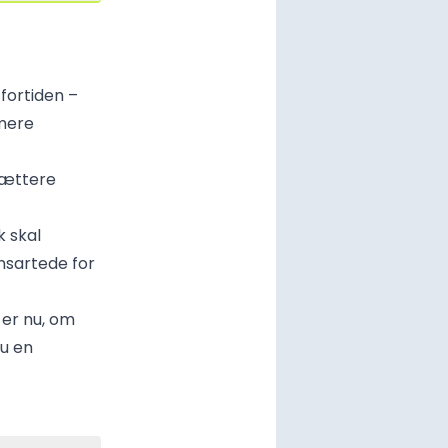
fortiden –
mere
 tættere
 skal
nsartede for
 er nu, om
nu en