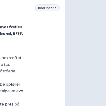
Real Madrid
nnet fælles
rbund, RFEF,
en bekræftet
ere
Los
påståede
 De opfører
ifølge Relevo
nte pres på