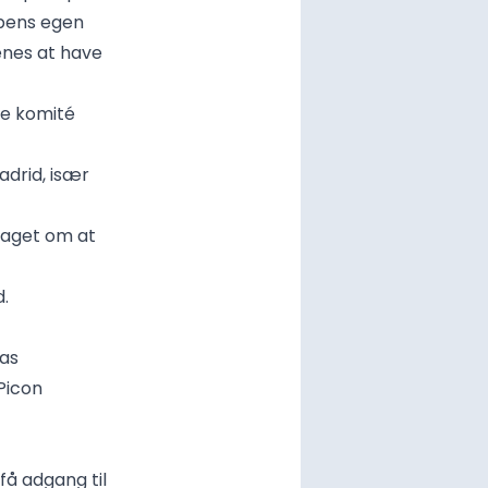
bens egen
enes at have
ke komité
adrid, især
slaget om at
d.
las
icon
få adgang til