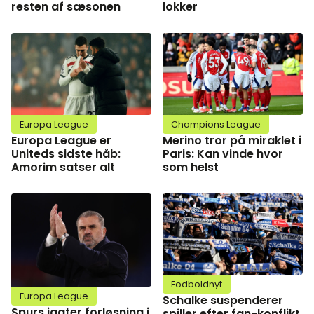
resten af sæsonen
lokker
Europa League
Champions League
Europa League er
Merino tror på miraklet i
Uniteds sidste håb:
Paris: Kan vinde hvor
Amorim satser alt
som helst
Fodboldnyt
Europa League
Schalke suspenderer
Spurs jagter forløsning i
spiller efter fan-konflikt