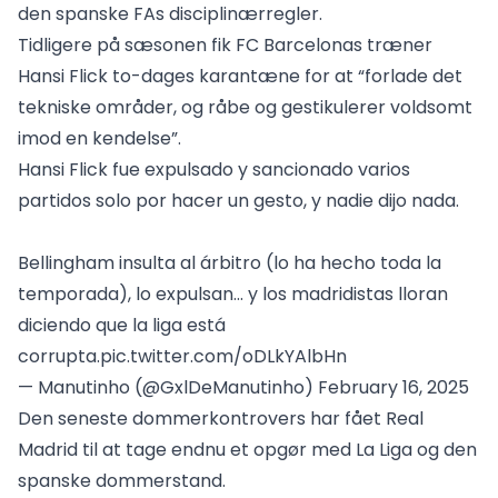
den spanske FAs disciplinærregler.
Tidligere på sæsonen fik FC Barcelonas træner
Hansi Flick to-dages karantæne for at “forlade det
tekniske områder, og råbe og gestikulerer voldsomt
imod en kendelse”.
Hansi Flick fue expulsado y sancionado varios
partidos solo por hacer un gesto, y nadie dijo nada.
Bellingham insulta al árbitro (lo ha hecho toda la
temporada), lo expulsan… y los madridistas lloran
diciendo que la liga está
corrupta.
pic.twitter.com/oDLkYAlbHn
— Manutinho (@GxlDeManutinho)
February 16, 2025
Den seneste dommerkontrovers har fået Real
Madrid til at tage endnu et opgør med La Liga og den
spanske dommerstand.