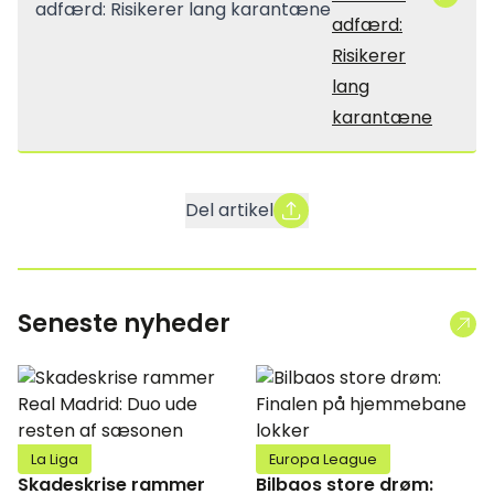
adfærd:
Risikerer
lang
karantæne
Del artikel
Seneste nyheder
La Liga
Europa League
Skadeskrise rammer
Bilbaos store drøm: