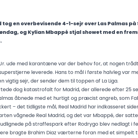
 tog en overbevisende 4-1-sejr over Las Palmas på
øndag, og Kylian Mbappé stjal showet med en fre
.
 Jr. ude med karantæne var der behov for, at nogen tråd
uperstjerne leverede. Hans to mål i første halvleg var med
n vigtig sejr, der sender dem til toppen af La Liga.
ede dog katastrofalt for Madrid, der allerede efter 25 s
almas åbnede med et hurtigt og præcist angreb, som Fab
kkert – det tidligste mål, Real Madrid har indkasseret siden
arten vågnede Real Madrid, og det var Mbappé, der satte
udlignede på straffespark efter Rodrygo blev nedlagt i fel
ere bragte Brahim Diaz værterne foran med et simpelt t