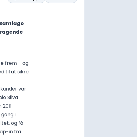
 Santiago
mragende
te frem – og
 til at sikre
ekunder var
io Silva
 2011.
 gang i
tet, og få
ap-in fra