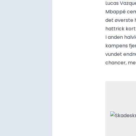
Lucas Vazqu
Mbappé ceme
det øverste h
hattrick kor
I anden halv
kampens fje
vundet endnu
chancer, men