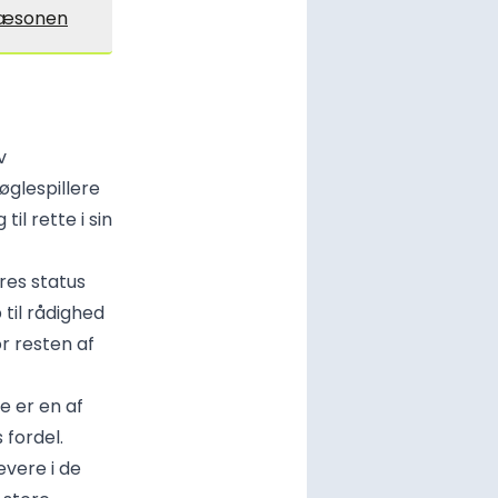
sæsonen
v
øglespillere
il rette i sin
res status
 til rådighed
r resten af
e er en af
 fordel.
vere i de