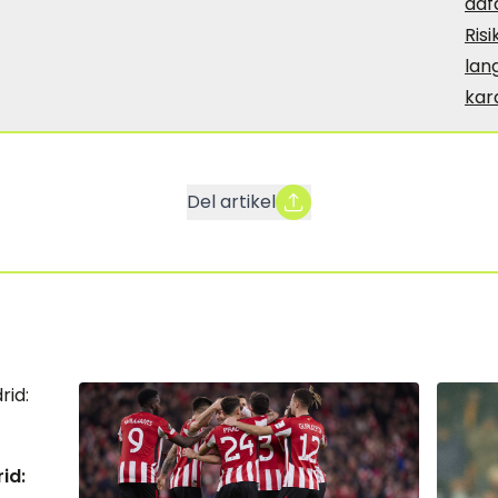
adf
Risi
lan
ka
Del artikel
id: