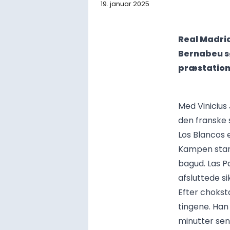
19. januar 2025
Real Madrid
Bernabeu s
præstation
Med Vinicius
den franske s
Los Blancos e
Kampen start
bagud. Las P
afsluttede si
Efter chokst
tingene. Han 
minutter sen