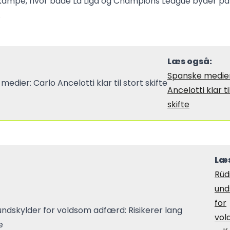
mpe, hvor både La Liga og Champions League byder på
.
Læs også:
Spanske medier
Ancelotti klar ti
skifte
Læs
Rüd
und
for
vol