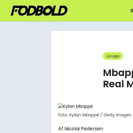
S
La Liga
Mbapp
Real M
Foto: Kylian Mbappé / Getty Images
Af
Nicolai Pedersen