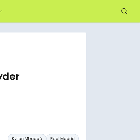
yder
Kylian Mbappé
Real Madrid