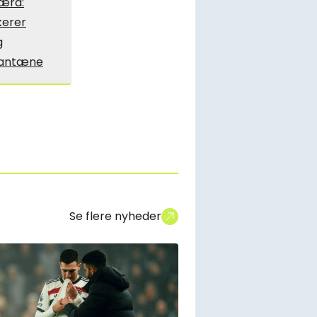
ærd:
kerer
g
rantæne
Se flere nyheder