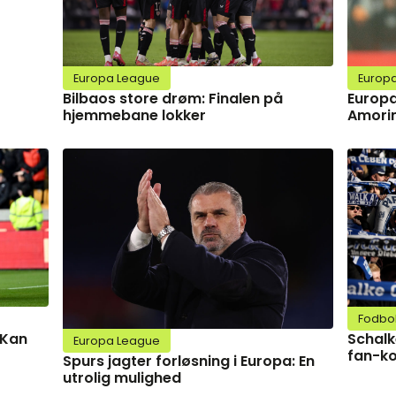
Europa League
Europ
Bilbaos store drøm: Finalen på
Europa
hjemmebane lokker
Amorim
Fodbo
Schalk
 Kan
Europa League
fan-ko
Spurs jagter forløsning i Europa: En
utrolig mulighed