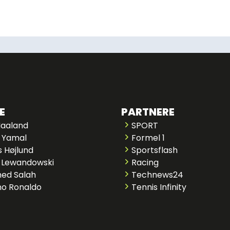
E
PARTNERE
Haaland
SPORT
 Yamal
Formel 1
 Højlund
Sportsflash
 Lewandowski
Racing
ed Salah
Technews24
no Ronaldo
Tennis Infinity