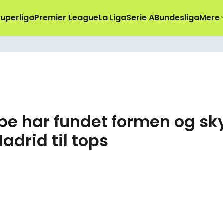
uperliga
Premier League
La Liga
Serie A
Bundesliga
Mere
e har fundet formen og sk
adrid til tops