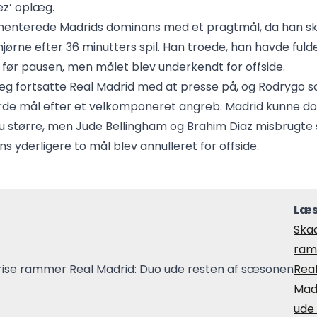
ez’ oplæg.
nterede Madrids dominans med et pragtmål, da han skø
jørne efter 36 minutters spil. Han troede, han havde fulde
t før pausen, men målet blev underkendt for offside.
leg fortsatte Real Madrid med at presse på, og Rodrygo 
rde mål efter et velkomponeret angreb. Madrid kunne d
 større, men Jude Bellingham og Brahim Diaz misbrugte 
s yderligere to mål blev annulleret for offside.
Læs
Ska
ram
Rea
Mad
ude