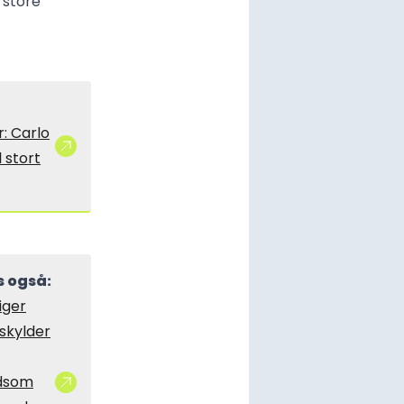
 store
: Carlo
l stort
 også:
iger
skylder
dsom