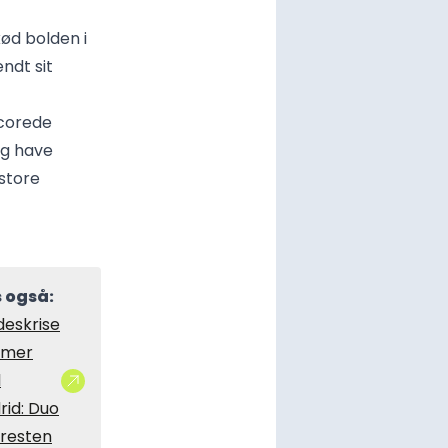
d bolden i
ndt sit
scorede
og have
store
 også:
deskrise
mer
l
rid: Duo
 resten