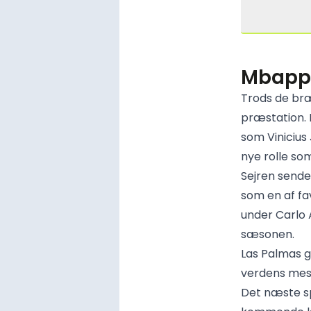
Mbappé
Trods de bræ
præstation. 
som Vinicius 
nye rolle so
Sejren sende
som en af fav
under Carlo A
sæsonen.
Las Palmas g
verdens mest
Det næste s