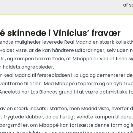
af 
 skinnede i Vinicius’ fravær
ndte muligheder leverede Real Madrid en stærk kollekti
Holdet viste, at de kan håndtere udfordringer, selv uden n
Jr., og kampen bekræftede, at Mbappé er ved at finde sig t
m holdets angrebsleder.
r Real Madrid til førstepladsen i La Liga og cementerer de
oritterne til titlen. Med Mbappé i topform og en dyb trup
ncelotti har Los Blancos grund til at være optimistiske fo
av en stærk indsats i starten, men Madrid viste, hvorfor d
 frygtede klubber, da de hurtigt vendte kampen til deres
pørgsmål er, om Mbappé kan fortsætte denne form og le