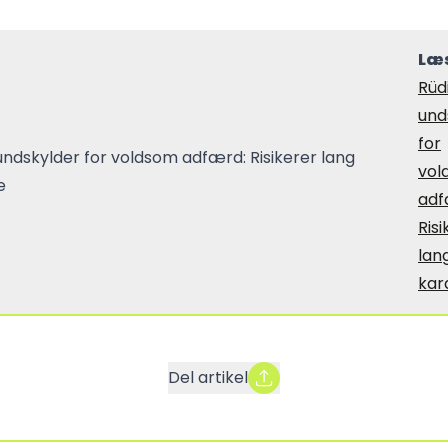
Læs
Rüd
und
for
vol
adf
Risi
lan
ka
Del artikel