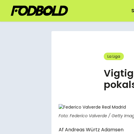
S
La Liga
Vigti
pokal
Foto: Federico Valverde / Getty Ima
Af
Andreas Würtz Adamsen