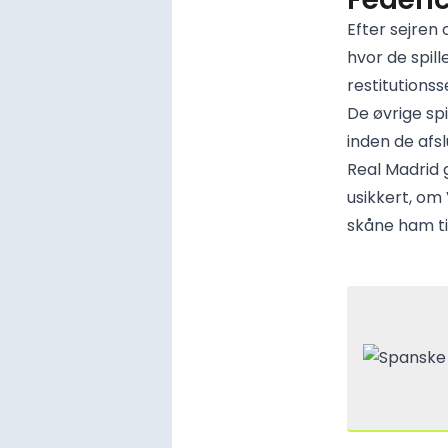
Efter sejren
hvor de spil
restitutions
De øvrige sp
inden de af
Real Madrid 
usikkert, om 
skåne ham t