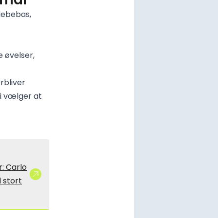
debebas,
e øvelser,
rbliver
ti vælger at
: Carlo
l stort