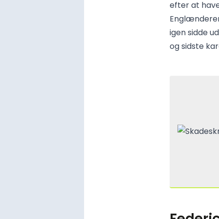
efter at hav
Englænderen 
igen sidde u
og sidste k
Federi