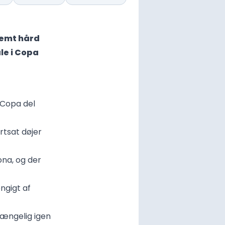
remt hård
le i Copa
 Copa del
ortsat døjer
ona, og der
ngigt af
gængelig igen