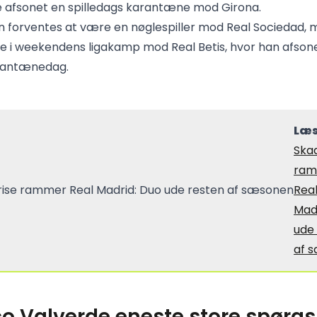
e afsonet en spilledags karantæne mod Girona.
forventes at være en nøglespiller mod Real Sociedad, m
de i weekendens ligakamp mod Real Betis, hvor han afson
arantænedag.
Læs
Ska
ram
Rea
Mad
ude
af 
co Valverde eneste store spørg