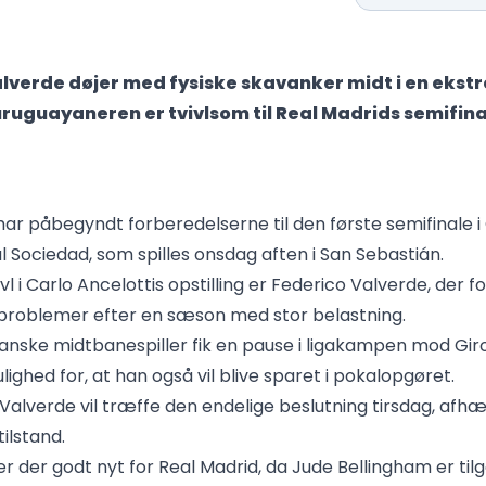
lverde døjer med fysiske skavanker midt i en ekst
ruguayaneren er tvivlsom til Real Madrids semifina
har påbegyndt forberedelserne til den første semifinale i
 Sociedad, som spilles onsdag aften i San Sebastián.
vl i Carlo Ancelottis opstilling er Federico Valverde, der f
problemer efter en sæson med stor belastning.
nske midtbanespiller fik en pause i ligakampen mod Gir
lighed for, at han også vil blive sparet i pokalopgøret.
 Valverde vil træffe den endelige beslutning tirsdag, afhæ
tilstand.
er der godt nyt for Real Madrid, da Jude Bellingham er til