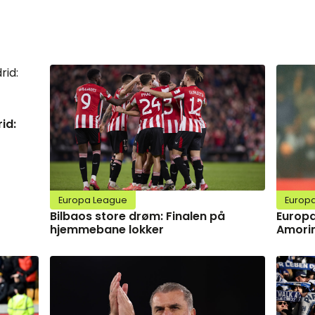
id:
Europa League
Europ
Bilbaos store drøm: Finalen på
Europa
hjemmebane lokker
Amorim