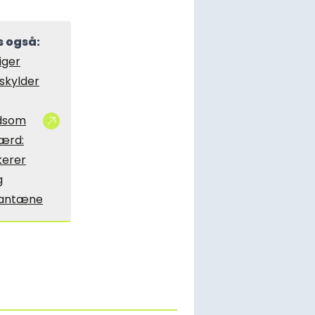
 også:
iger
skylder
dsom
ærd:
kerer
g
rantæne