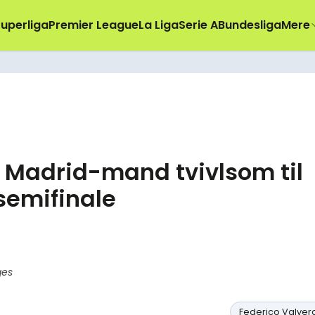
uperliga
Premier League
La Liga
Serie A
Bundesliga
Mere
g Madrid-mand tvivlsom til
semifinale
ges
Federico Valver