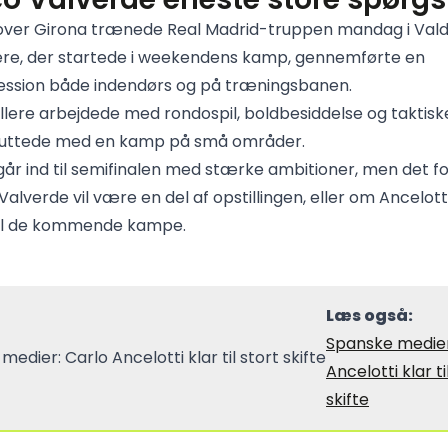
 over Girona trænede Real Madrid-truppen mandag i Val
lere, der startede i weekendens kamp, gennemførte en
session både indendørs og på træningsbanen.
illere arbejdede med rondospil, boldbesiddelse og taktisk
sluttede med en kamp på små områder.
går ind til semifinalen med stærke ambitioner, men det fo
Valverde vil være en del af opstillingen, eller om Ancelot
il de kommende kampe.
Læs også:
Spanske medier
Ancelotti klar ti
skifte