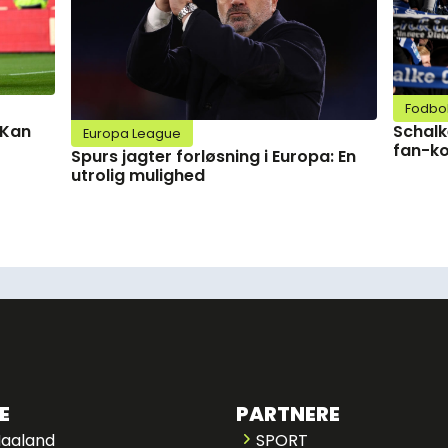
Fodbo
Schalk
 Kan
Europa League
fan-ko
Spurs jagter forløsning i Europa: En
utrolig mulighed
E
PARTNERE
Haaland
SPORT