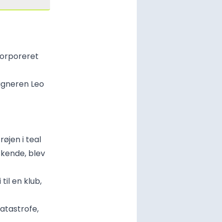
korporeret
signeren Leo
jen i teal
kende, blev
til en klub,
atastrofe,