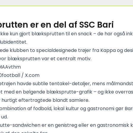
utten er en del af SSC Bari
 ikke kun gjort blæksprutten til en snack – de har også in
lubidentitet.
rede klubben to specialdesignede trøjer fra Kappa og de
vor blæksprutten var et centralt motiv.
0football / X.com
øjen havde subtile tentakel-detaljer, mens målmandstrø
t med en bølgende blæksprutte-grafik – og ikke overras
v hurtigt eftertragtede blandt samlere.
mbination af fodbold, lokal kultur og gastronomi gør Bari 
 ud.
te-sandwichen er en genistreg eller en gastronomisk k