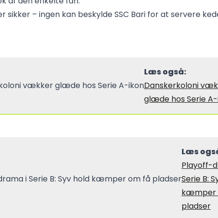
 af den enkelte fan.
r sikker – ingen kan beskylde SSC Bari for at servere ked
Læs også:
Danskerkoloni væk
glæde hos Serie A-
Læs ogs
Playoff-d
Serie B: S
kæmper 
pladser