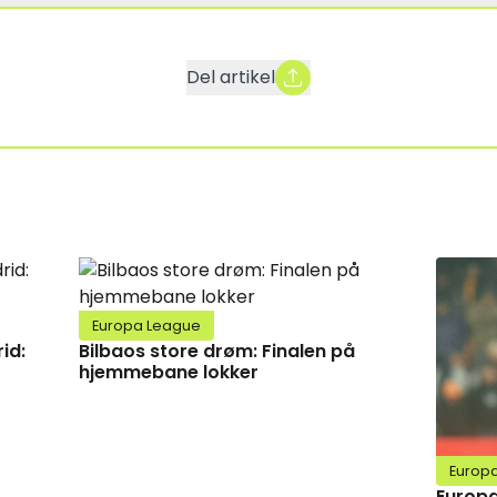
Del artikel
Europa League
id:
Bilbaos store drøm: Finalen på
hjemmebane lokker
Europ
Europa