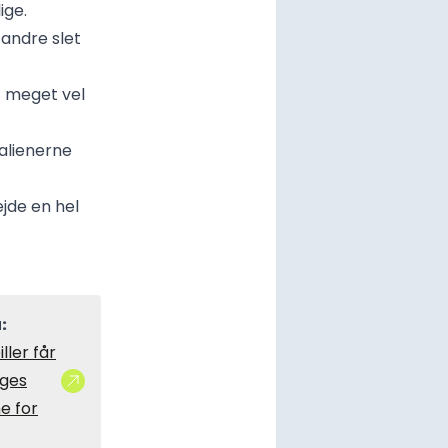
ige.
andre slet
t meget vel
talienerne
ejde en hel
:
ller får
ages
e for