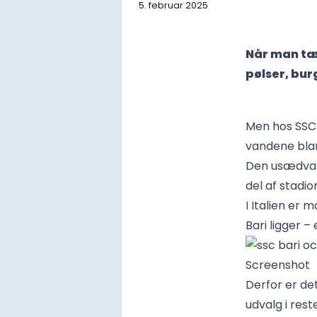
5. februar 2025
Når man tæ
pølser, bur
Men hos SSC B
vandene bla
Den usædvanl
del af stadi
I Italien er 
Bari ligger –
Screenshot
Derfor er det
udvalg i rest