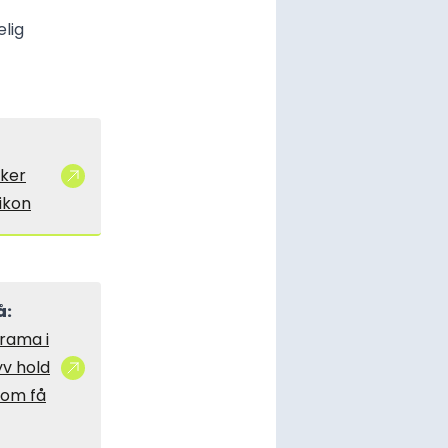
elig
ker
ikon
å:
rama i
yv hold
om få