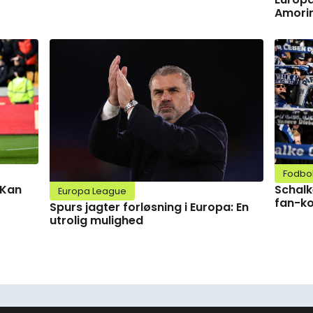
Amorim
Fodbo
Schalk
 Kan
Europa League
fan-ko
Spurs jagter forløsning i Europa: En
utrolig mulighed