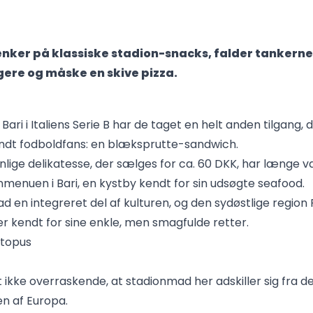
nker på klassiske stadion-snacks, falder tankerne
gere og måske en skive pizza.
ari i Italiens Serie B har de taget en helt anden tilgang, 
ndt fodboldfans: en blæksprutte-sandwich.
ige delikatesse, der sælges for ca. 60 DKK, har længe v
onmenuen i Bari, en kystby kendt for sin udsøgte seafood.
mad en integreret del af kulturen, og den sydøstlige region 
 er kendt for sine enkle, men smagfulde retter.
 ikke overraskende, at stadionmad her adskiller sig fra d
en af Europa.