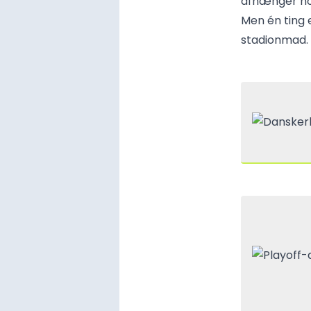
afhænger nok
Men én ting e
stadionmad.