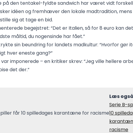
 på den tentakel-fyldte sandwich har været vidt forskell
lsker idéen og fremhæver den lokale madtradition, mens 
tille sig at tage en bid.
nterede begejstret: “Det er Italien, så for 8 euro kan de
ste måltid, du nogensinde har fået.”
rykte sin beundring for landets madkultur: “Hvorfor gør i
tigt hver eneste gang?”
 var imponerede – en kritiker skrev: “Jeg ville hellere arb
ise det der.”
Læs også
Serie B-spi
10 spilled
karantæn
racisme