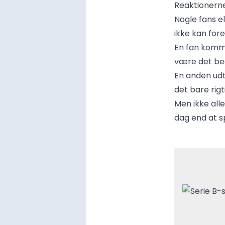
Reaktionerne
Nogle fans e
ikke kan fores
En fan komme
være det bed
En anden udt
det bare rig
Men ikke alle
dag end at sp