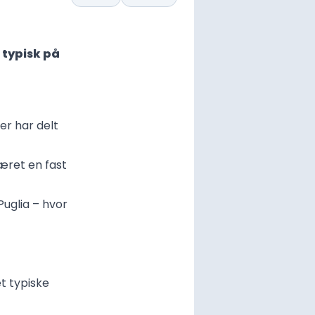
 typisk på
der har delt
æret en fast
Puglia – hvor
et typiske