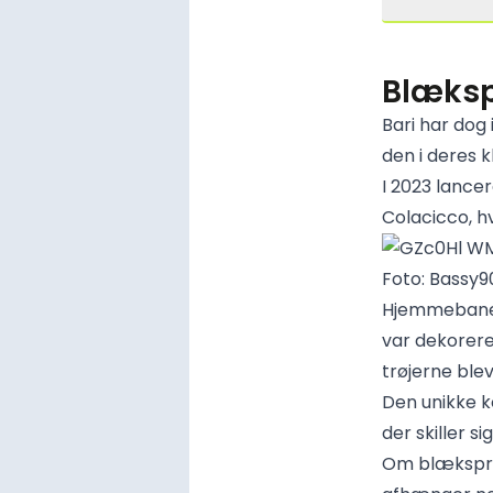
Blækspr
Bari har dog
den i deres k
I 2023 lance
Colacicco, h
Foto: Bassy9
Hjemmebanetr
var dekorere
trøjerne ble
Den unikke ko
der skiller sig
Om blæksprut