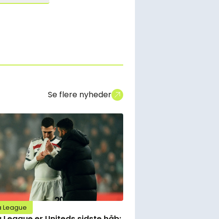
Se flere nyheder
a League
 League er Uniteds sidste håb: