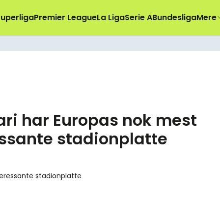
uperliga
Premier League
La Liga
Serie A
Bundesliga
Mere
ari har Europas nok mest
essante stadionplatte