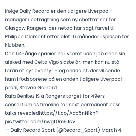
Ifølge Daily Record er den tidligere Liverpool-
manager i betragtning som ny cheftræner for
Glasgow Rangers, der netop har sagt farvel til
Philippe Clement efter blot 16 måneder i spidsen for
klubben.
Den 64-årige spanier har været uden job siden sin
afsked med Celta Vigo sidste år, men kan nu stå
foran et nyt eventyr – og endda et, der vil sende
ham i fodsporene på en anden tidligere Liverpool-
profil, Steven Gerrard.
Rafa Benitez IS a Rangers target for 49ers
consortium as timeline for next permanent boss
talks revealed
https://t.co/Adc5nN1knP
pic.twitter.com/nwgL0m9JcV
— Daily Record Sport (@Record_Sport)
March 4,