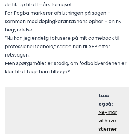
de fik op til otte års fængsel.
For Pogba markerer afslutningen på sagen –
sammen med dopingkarantænens ophør – en ny
begyndelse.
“Nu kan jeg endelig fokusere på mit comeback til
professionel fodbold,” sagde han til AFP efter
retssagen.
Men spørgsmålet er stadig, om fodboldverdenen er
klar til at tage ham tilbage?
Læs
også:
Neymar
vil have
stjerner