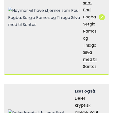
som
Paul
Pogba,
Sergio
Ramos
og
Thiago
Silva
med til
Santos
Læs også:
Deler
kryptisk
billede: Paul