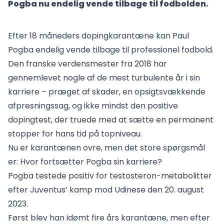
Pogba nu endelig vende tilbage til fodbolden.
Efter 18 måneders dopingkarantæne kan Paul
Pogba endelig vende tilbage til professionel fodbold.
Den franske verdensmester fra 2018 har
gennemlevet nogle af de mest turbulente år i sin
karriere – præget af skader, en opsigtsvækkende
afpresningssag, og ikke mindst den positive
dopingtest, der truede med at sætte en permanent
stopper for hans tid på topniveau.
Nu er karantænen ovre, men det store spørgsmål
er: Hvor fortsætter Pogba sin karriere?
Pogba testede positiv for testosteron-metabolitter
efter Juventus’ kamp mod Udinese den 20. august
2023.
Først blev han idømt fire års karantæne, men efter