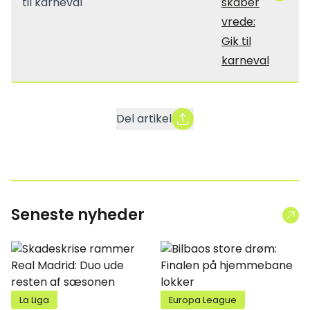
skaber
vrede:
Gik til
karneval
Del artikel
Seneste nyheder
La Liga
Europa League