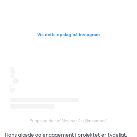
Vis dette opslag på Instagram
Et opslag delt af Neymar Jr (@neymarjr)
Hans glæde og engagement i projektet er tydeligt,