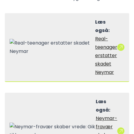
Læs
også:
Real-
teenager
erstatter
skadet
Neymar
Læs
også:
Neymar-
fravær