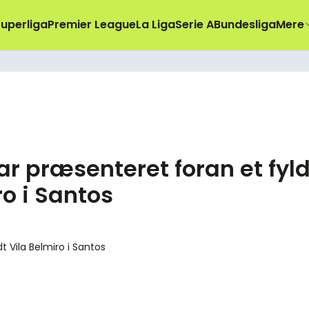
uperliga
Premier League
La Liga
Serie A
Bundesliga
Mere
 præsenteret foran et fyld
o i Santos