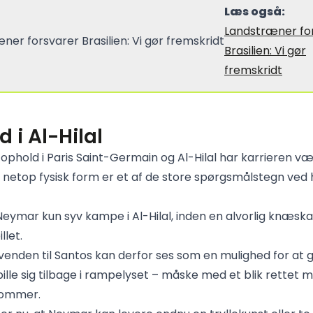
Læs også:
Landstræner fo
Brasilien: Vi gør
fremskridt
d i Al-Hilal
 ophold i Paris Saint-Germain og Al-Hilal har karrieren 
g netop fysisk form er et af de store spørgsmålstegn ved
k Neymar kun syv kampe i Al-Hilal, inden en alvorlig knæsk
llet.
venden til Santos kan derfor ses som en mulighed for at 
ille sig tilbage i rampelyset – måske med et blik rettet
sommer.