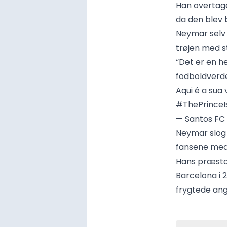
Han overtage
da den blev 
Neymar selv 
trøjen med s
“Det er en h
fodboldverde
Aqui é a sua
#ThePrinceI
— Santos FC
Neymar slog 
fansene med 
Hans præstat
Barcelona i 
frygtede angr