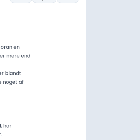
 foran en
fter mere end
er blandt
e noget af
, har
.