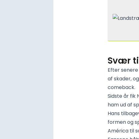
Svær ti
Efter senere
af skader, o
comeback.
Sidste år fi
ham ud af spi
Hans tilbage
formen og sp
América til 