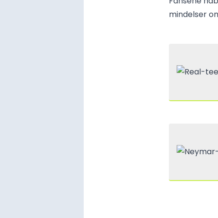
Fansene håbe
mindelser o