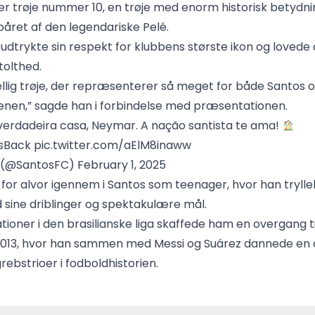
r trøje nummer 10, en trøje med enorm historisk betydnin
båret af den legendariske Pelé.
udtrykte sin respekt for klubbens største ikon og lovede
tolthed.
ellig trøje, der repræsenterer så meget for både Santos 
nen,” sagde han i forbindelse med præsentationen.
 verdadeira casa, Neymar. A nação santista te ama!
sBack
pic.twitter.com/aElM8inaww
 (@SantosFC)
February 1, 2025
for alvor igennem i Santos som teenager, hvor han tryll
sine driblinger og spektakulære mål.
ioner i den brasilianske liga skaffede ham en overgang ti
2013, hvor han sammen med Messi og Suárez dannede en 
ebstrioer i fodboldhistorien.