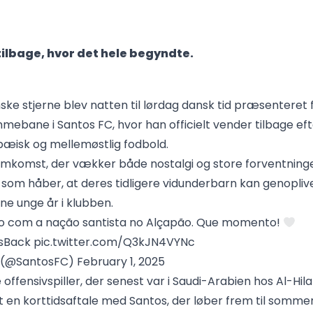
ilbage, hvor det hele begyndte.
nske stjerne blev natten til lørdag dansk tid præsenteret
mmebane i Santos FC, hvor han officielt vender tilbage e
ropæisk og mellemøstlig fodbold.
emkomst, der vækker både nostalgi og store forventning
, som håber, at deres tidligere vidunderbarn kan genopliv
ne unge år i klubben.
o com a nação santista no Alçapão. Que momento!
sBack
pic.twitter.com/Q3kJN4VYNc
 (@SantosFC)
February 1, 2025
offensivspiller, der senest var i Saudi-Arabien hos Al-Hilal
 en korttidsaftale med Santos, der løber frem til sommer