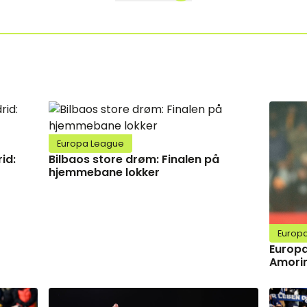
Europa League
id:
Bilbaos store drøm: Finalen på
hjemmebane lokker
Europ
Europa
Amorim