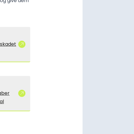
 og give dem
 skadet
aber
al