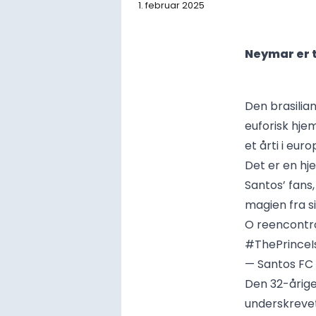
1. februar 2025
Neymar er t
Den brasilia
euforisk hje
et årti i eu
Det er en hj
Santos’ fans
magien fra si
O reencontr
#ThePrinceI
— Santos FC
Den 32-årige 
underskrevet