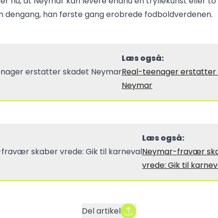
r nu, at Neymar kan levere endnu en tryllekunst eller to
m dengang, han første gang erobrede fodboldverdenen.
Læs også:
Real-teenager erstatter
Neymar
Læs også:
Neymar-fravær sk
vrede: Gik til karnev
Del artikel