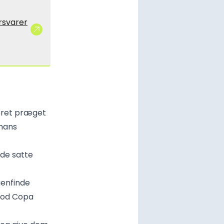
rsvarer
været præget
 hans
ade satte
genfinde
 mod Copa