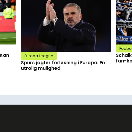
Fodbo
Schalk
 Kan
Europa League
fan-ko
Spurs jagter forløsning i Europa: En
utrolig mulighed