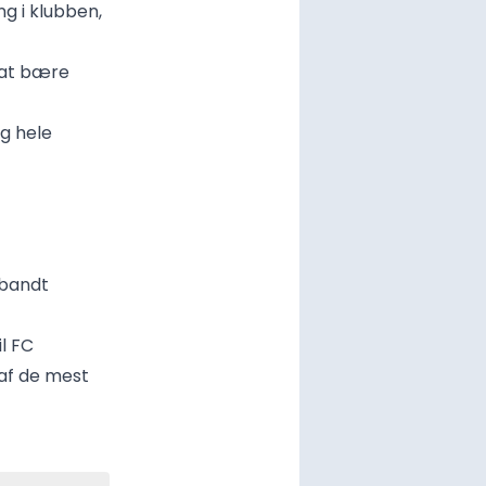
g i klubben,
 at bære
og hele
ebandt
l FC
af de mest