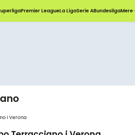
uperliga
Premier League
La Liga
Serie A
Bundesliga
Mere
iano
ppo Terracciano i Verona