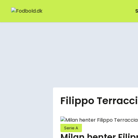
S
Filippo Terracc
Serie A
Milan henter Fili