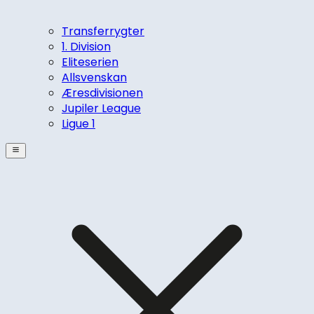
Transferrygter
1. Division
Eliteserien
Allsvenskan
Æresdivisionen
Jupiler League
Ligue 1