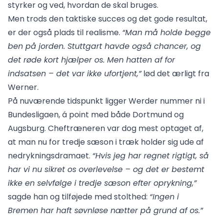
styrker og ved, hvordan de skal bruges.
Men trods den taktiske succes og det gode resultat,
er der også plads til realisme.
“Man må holde begge
ben på jorden. Stuttgart havde også chancer, og
det røde kort hjælper os. Men hatten af for
indsatsen – det var ikke ufortjent,”
lød det ærligt fra
Werner.
På nuværende tidspunkt ligger Werder nummer ni i
Bundesligaen, á point med både Dortmund og
Augsburg. Cheftræneren var dog mest optaget af,
at man nu for tredje sæson i træk holder sig ude af
nedrykningsdramaet.
“Hvis jeg har regnet rigtigt, så
har vi nu sikret os overlevelse – og det er bestemt
ikke en selvfølge i tredje sæson efter oprykning,”
sagde han og tilføjede med stolthed:
“Ingen i
Bremen har haft søvnløse nætter på grund af os.”