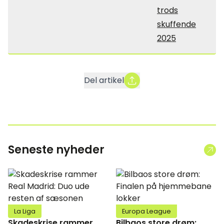
trods
skuffende
2025
Del artikel
Seneste nyheder
La Liga
Europa League
Skadeskrise rammer
Bilbaos store drøm: