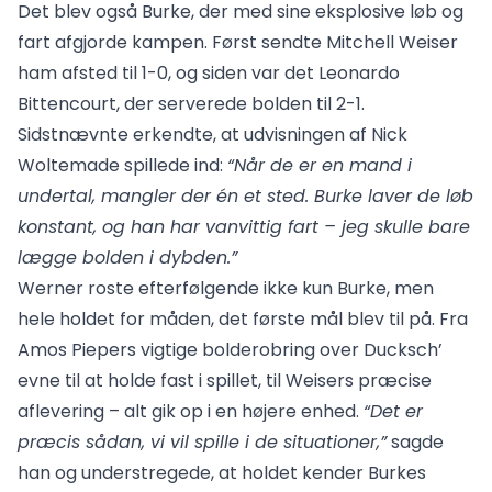
Det blev også Burke, der med sine eksplosive løb og
fart afgjorde kampen. Først sendte Mitchell Weiser
ham afsted til 1-0, og siden var det Leonardo
Bittencourt, der serverede bolden til 2-1.
Sidstnævnte erkendte, at udvisningen af Nick
Woltemade spillede ind:
“Når de er en mand i
undertal, mangler der én et sted. Burke laver de løb
konstant, og han har vanvittig fart – jeg skulle bare
lægge bolden i dybden.”
Werner roste efterfølgende ikke kun Burke, men
hele holdet for måden, det første mål blev til på. Fra
Amos Piepers vigtige bolderobring over Ducksch’
evne til at holde fast i spillet, til Weisers præcise
aflevering – alt gik op i en højere enhed.
“Det er
præcis sådan, vi vil spille i de situationer,”
sagde
han og understregede, at holdet kender Burkes