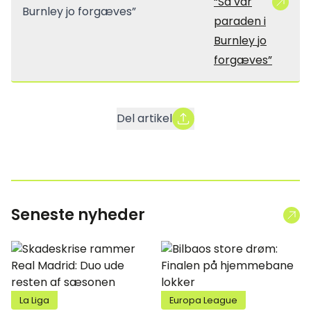
“Så var
paraden i
Burnley jo
forgæves”
Del artikel
Seneste nyheder
La Liga
Europa League