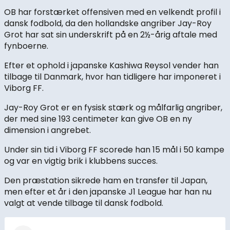
OB har forstærket offensiven med en velkendt profil i
dansk fodbold, da den hollandske angriber Jay-Roy
Grot har sat sin underskrift på en 2½-årig aftale med
fynboerne.
Efter et ophold i japanske Kashiwa Reysol vender han
tilbage til Danmark, hvor han tidligere har imponeret i
Viborg FF.
Jay-Roy Grot er en fysisk stærk og målfarlig angriber,
der med sine 193 centimeter kan give OB en ny
dimension i angrebet.
Under sin tid i Viborg FF scorede han 15 mål i 50 kampe
og var en vigtig brik i klubbens succes.
Den præstation sikrede ham en transfer til Japan,
men efter et år i den japanske J1 League har han nu
valgt at vende tilbage til dansk fodbold.