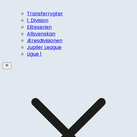
Transferrygter
1. Division
Eliteserien
Allsvenskan
Æresdivisionen
Jupiler League
Ligue 1