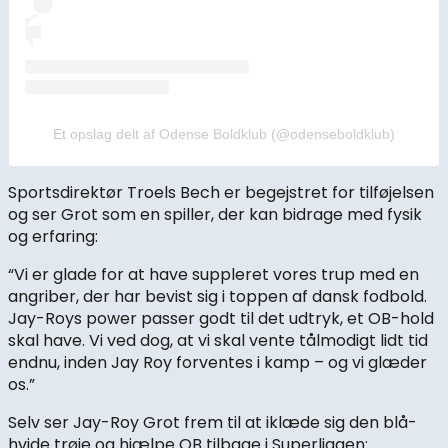
Et opslag delt af Odense Boldklub (@odenseboldklub)
Sportsdirektør Troels Bech er begejstret for tilføjelsen
og ser Grot som en spiller, der kan bidrage med fysik
og erfaring:
“Vi er glade for at have suppleret vores trup med en
angriber, der har bevist sig i toppen af dansk fodbold.
Jay-Roys power passer godt til det udtryk, et OB-hold
skal have. Vi ved dog, at vi skal vente tålmodigt lidt tid
endnu, inden Jay Roy forventes i kamp – og vi glæder
os.”
Selv ser Jay-Roy Grot frem til at iklæde sig den blå-
hvide trøje og hjælpe OB tilbage i Superligaen: